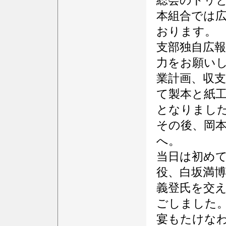
総会のトリ
本組合では
おります。
支部独自広
力をお願い
業計画、収
て製本と紙
となりまし
その後、岡
へ。
当日は初め
役、白坂満博
義登氏を交
ごしました
宴もたけな