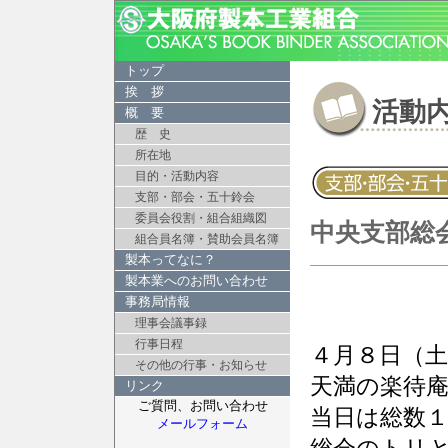
トップ
挨 拶
活動
概 要
歴 史
所在地
目的・活動内容
支部・部会・五十鈴会
委員会役割・組合組織図
中央支部総
組合員名簿・賛助会員名簿
製本ってなに？
製本業へのお問い合わせ
事務局情報
理事会議事録
行事日程
４月８日（
その他の行事・お知らせ
天満の楽待
リンク
ご質問、お問い合わせ
当日は総数
メールフォーム